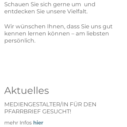
Schauen Sie sich gerne um und
entdecken Sie unsere Vielfalt.
Wir wünschen Ihnen, dass Sie uns gut
kennen lernen können – am liebsten
persönlich.
Aktuelles
ÖKUM. FRIEDENSGEBET MACHT
M
SOMMERPAUSE
P
nächster Termin am 14.09. um 19.00 Uhr in
m