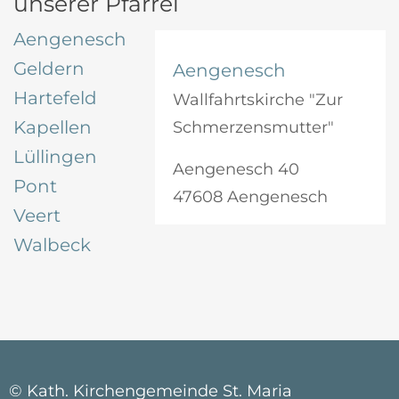
unserer Pfarrei
Aengenesch
Geldern
Aengenesch
Hartefeld
Wallfahrtskirche "Zur
Kapellen
Schmerzensmutter"
Lüllingen
Aengenesch 40
Pont
47608 Aengenesch
Veert
Walbeck
© Kath. Kirchengemeinde St. Maria