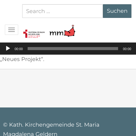
Suchen
Suchen
nach:
Navigation
Audio-
00:00
00:00
Player
„Neues Projekt“.
© Kath. Kirchengemeinde St. Maria
Magdalena Geldern