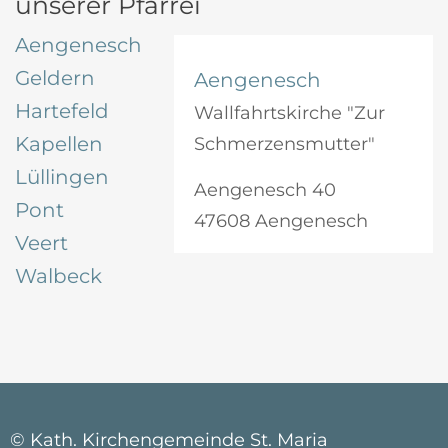
unserer Pfarrei
Aengenesch
Geldern
Aengenesch
Hartefeld
Wallfahrtskirche "Zur
Kapellen
Schmerzensmutter"
Lüllingen
Aengenesch 40
Pont
47608 Aengenesch
Veert
Walbeck
© Kath. Kirchengemeinde St. Maria