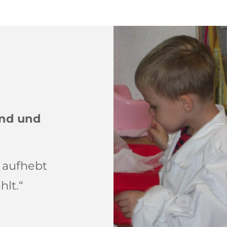
and und
s aufhebt
hlt.“