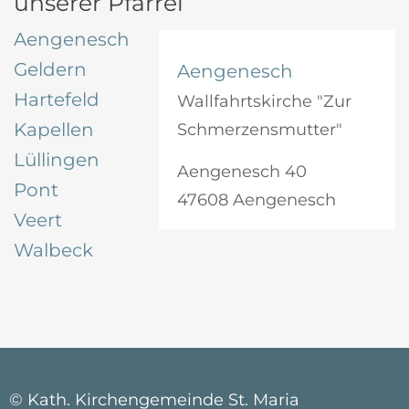
unserer Pfarrei
Aengenesch
Geldern
Aengenesch
Hartefeld
Wallfahrtskirche "Zur
Kapellen
Schmerzensmutter"
Lüllingen
Aengenesch 40
Pont
47608 Aengenesch
Veert
Walbeck
© Kath. Kirchengemeinde St. Maria