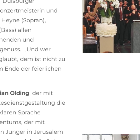
r Duisburger
Konzertmeisterin und
a Heyne (Sopran),
(Bass) allen
chenden und
genuss. „Und wer
laubt, dem ist nicht zu
am Ende der feierlichen
tian Olding
, der mit
tesdienstgestaltung die
 klaren Sprache
tentums, der mit
en Jünger in Jerusalem