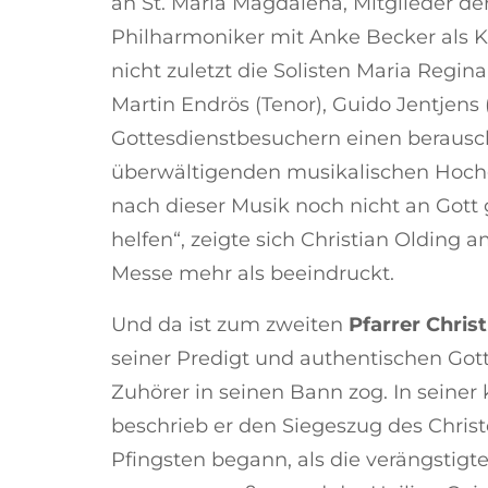
an St. Maria Magdalena, Mitglieder de
Philharmoniker mit Anke Becker als 
nicht zuletzt die Solisten Maria Regin
Martin Endrös (Tenor), Guido Jentjens 
Gottesdienstbesuchern einen beraus
überwältigenden musikalischen Hoch
nach dieser Musik noch nicht an Gott g
helfen“, zeigte sich Christian Olding 
Messe mehr als beeindruckt.
Und da ist zum zweiten
Pfarrer Chris
seiner Predigt und authentischen Got
Zuhörer in seinen Bann zog. In seiner
beschrieb er den Siegeszug des Chris
Pfingsten begann, als die verängstigt