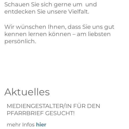
Schauen Sie sich gerne um und
entdecken Sie unsere Vielfalt.
Wir wünschen Ihnen, dass Sie uns gut
kennen lernen können – am liebsten
persönlich.
Aktuelles
ÖKUM. FRIEDENSGEBET MACHT
M
SOMMERPAUSE
P
nächster Termin am 14.09. um 19.00 Uhr in
m