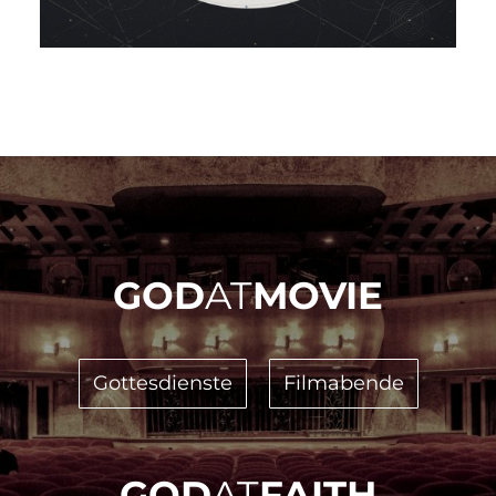
GOD
AT
MOVIE
Gottesdienste
Filmabende
GOD
AT
FAITH